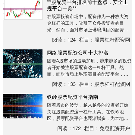
**股配资平台排名前十盘点，安全正
规平台一览**
在股票投资市场中，配资作为一种放大资
金杠杆的工具，吸引了众多投资者的目
光。然而，面对市场上琳琅满目的配资平
台网上配资平台，如何甄别出安全、正规
阅读：
124
栏目：
股票杠杆配资网
且服务优质的平台，....
网络股票配资公司十大排名
随着A股市场的波动加剧，越来越多的投资
者开始关注股票配资这一杠杆工具。然
而，面对市场上琳琅满目的配资平台，如
何选择一家安全、合规、服务优质的公司
阅读：
133
栏目：
股票杠杆配资网
成为关键。本文基....
铁岭股票配资平台指南
随着股市的波动，越来越多的投资者开始
关注股票配资这一杠杆工具。在铁岭地
区，股票配资平台也逐渐增多，为本地投
资者提供了更多资金操作的可能性。本文
阅读：
172
栏目：
免息配资开户
将为您详细介绍铁岭....