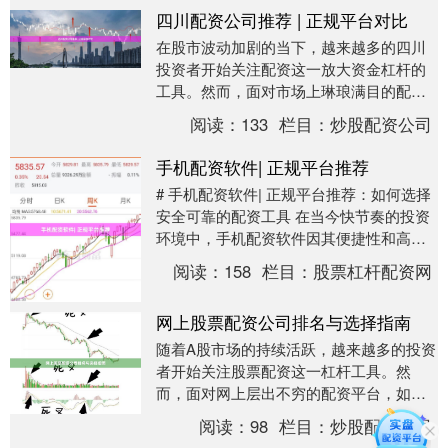
四川配资公司推荐 | 正规平台对比
在股市波动加剧的当下，越来越多的四川
投资者开始关注配资这一放大资金杠杆的
工具。然而，面对市场上琳琅满目的配资
公司，如何选择一家正规、安全、费率合
阅读：
133
栏目：
炒股配资公司
理的平台，成为许....
手机配资软件| 正规平台推荐
# 手机配资软件| 正规平台推荐：如何选择
安全可靠的配资工具 在当今快节奏的投资
环境中，手机配资软件因其便捷性和高效
性，已成为越来越多投资者进行杠杆操作
阅读：
158
栏目：
股票杠杆配资网
的首选工....
网上股票配资公司排名与选择指南
随着A股市场的持续活跃，越来越多的投资
者开始关注股票配资这一杠杆工具。然
而，面对网上层出不穷的配资平台，如何
甄别正规公司、避免踩坑，成为投资者最
阅读：
98
栏目：
炒股配资公司
关心的问题。本文....