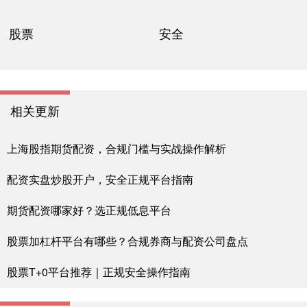
股票
安全
相关更新
上海股指期货配资，合规门槛与实战操作解析
配资实盘炒股开户，安全正规平台指南
期货配资哪家好？选正规低息平台
股票加杠杆平台有哪些？合规券商与配资公司盘点
股票T+0平台推荐｜正规安全操作指南