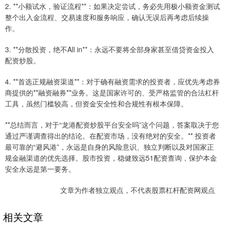
2. **小额试水，验证流程**：如果决定尝试，务必先用极小额资金测试
整个出入金流程、交易速度和服务响应，确认无误后再考虑后续操
作。
3. **分散投资，绝不All in**：永远不要将全部身家甚至借贷资金投入
配资炒股。
4. **首选正规融资渠道**：对于确有融资需求的投资者，应优先考虑券
商提供的**融资融券**业务。这是国家许可的、受严格监管的合法杠杆
工具，虽然门槛较高，但资金安全性和合规性有根本保障。
**总结而言，对于“龙港配资炒股平台安全吗”这个问题，答案取决于您
通过严谨调查得出的结论。在配资市场，没有绝对的安全。** 投资者
最可靠的“避风港”，永远是自身的风险意识、独立判断以及对国家正
规金融渠道的优先选择。股市投资，稳健致远51配资查询，保护本金
安全永远是第一要务。
文章为作者独立观点，不代表股票杠杆配资网观点
相关文章