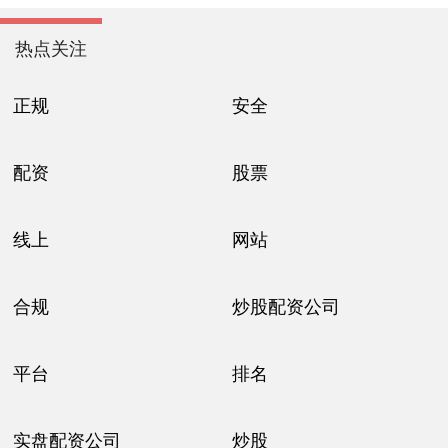
热点关注
正规
安全
配资
股票
线上
网站
合规
炒股配资公司
平台
排名
实盘配资公司
炒股