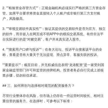
2. **检验资金存管方式**：正规金融机构必须实行严格的第三方资金存
管。如果平台要求将资金直接转入个人账户或非银行第三方支付账
户，风险极高。
3. **审视交易软件真实性**：验证其提供的交易软件是否为官方、独立
的软件，而非嵌入在网页或不明APP中的模拟交易系统。有些非法平
台实际进行的是“对赌交易”，客户并未真实进入股市。
4. **搜索用户口碑与投诉**：在各大论坛、投诉平台搜索该平台的全
称，查看是否有大量关于无法提现、滑点异常、客服失联的投诉。
**重要提示**：截至目前，并无权威信息表明“龙港配资”是一家受到国
家金融监管部门许可和监管的持牌机构。投资者务必自行完成上述核
查步骤，切勿轻信承诺。
## 三、如何辨别与选择相对规范的配资服务方？
尽管行业整体存在风险，但市场上仍存在一些运营时间较长、相对注
重信誉的服务方。在选择时，可参考以下标准：