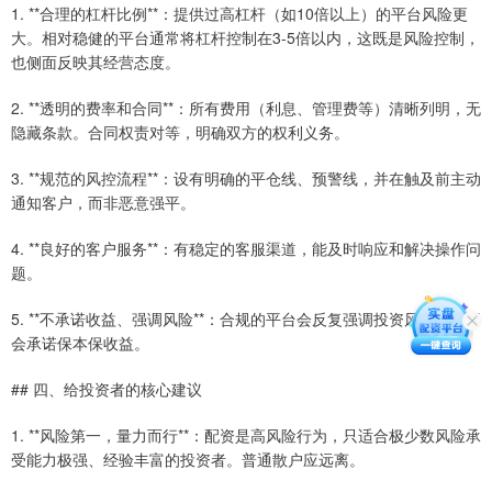
1. **合理的杠杆比例**：提供过高杠杆（如10倍以上）的平台风险更
大。相对稳健的平台通常将杠杆控制在3-5倍以内，这既是风险控制，
也侧面反映其经营态度。
2. **透明的费率和合同**：所有费用（利息、管理费等）清晰列明，无
隐藏条款。合同权责对等，明确双方的权利义务。
3. **规范的风控流程**：设有明确的平仓线、预警线，并在触及前主动
通知客户，而非恶意强平。
4. **良好的客户服务**：有稳定的客服渠道，能及时响应和解决操作问
题。
5. **不承诺收益、强调风险**：合规的平台会反复强调投资风险，绝不
会承诺保本保收益。
## 四、给投资者的核心建议
1. **风险第一，量力而行**：配资是高风险行为，只适合极少数风险承
受能力极强、经验丰富的投资者。普通散户应远离。